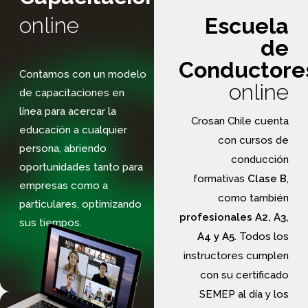
online
Escuela
de
Conductore
Contamos con un modelo
online
de capacitaciones en
línea para acercar la
Crosan Chile cuenta
educación a cualquier
con cursos de
persona, abriendo
conducción
oportunidades tanto para
formativas
Clase B
,
empresas como a
como también
particulares, optimizando
profesionales A2, A3,
sus tiempos.
A4 y A5
. Todos los
Ir
instructores cumplen
a
la
con su certificado
plataforma
SEMEP al día y los