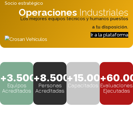
Socio estratégico
Operaciones
Industriales
Los mejores equipos técnicos y humanos
puestos
a tu disposición.
Ir a la plataforma
+
3.500
+
8.500
+
15.000
+
60.0
Equipos
Personas
Capacitados
Evaluaciones
Acreditados
Acreditadas
Ejecutadas