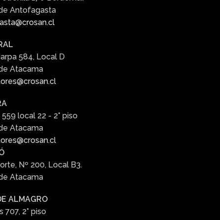
de Antofagasta
asta@crosan.cl
RAL
Jarpa 584, Local D
 de Atacama
ores@crosan.cl
RA
 559 local 22 - 2° piso
 de Atacama
ores@crosan.cl
Ó
orte, Nº 200, Local B3.
 de Atacama
DE ALMAGRO
s 707, 2° piso