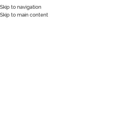
Skip to navigation
Skip to main content
Capacitación y evaluación
examinada
por expertos.
Bolsa de Trabajo