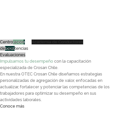
Capacitación
Certificación
Acreditación
Centro
Academia de Conductores
Laboral
de
Competencias
de
Equipos
Evaluaciones
Impulsamos tu desempeño
con la capacitación
especializada de Crosan Chile.
En nuestra OTEC Crosan Chile diseñamos estrategias
personalizadas de agregación de valor, enfocadas en
actualizar, fortalecer y potenciar las competencias de los
trabajadores para optimizar su desempeño en sus
actividades laborales.
Conoce más