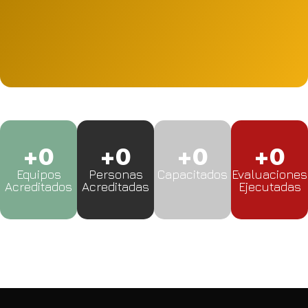
Ir a la plataforma
+
0
+
0
+
0
+
0
Equipos
Personas
Capacitados
Evaluaciones
Acreditados
Acreditadas
Ejecutadas