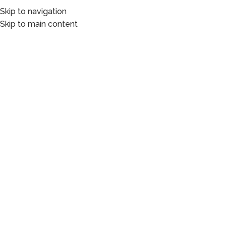
Skip to navigation
Skip to main content
Capacitación y evaluación
examinada
por expertos.
Bolsa de Trabajo