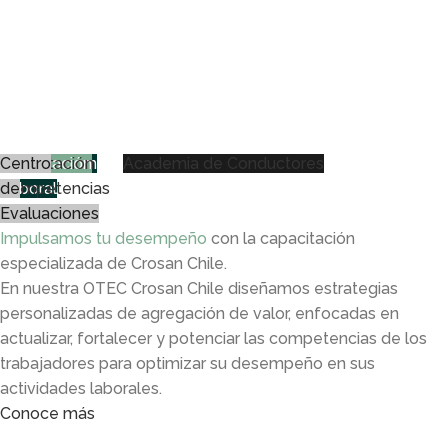
Capacitación
Certificación
Acreditación
Centro
Academia de Conductores
Laboral
de
Competencias
de
Equipos
Evaluaciones
Impulsamos tu desempeño
con la capacitación
especializada de Crosan Chile.
En nuestra OTEC Crosan Chile diseñamos estrategias
personalizadas de agregación de valor, enfocadas en
actualizar, fortalecer y potenciar las competencias de los
trabajadores para optimizar su desempeño en sus
actividades laborales.
Conoce más