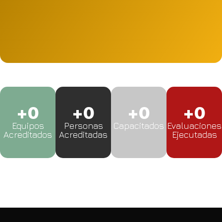
Ir a la plataforma
+
0
+
0
+
0
+
0
Equipos
Personas
Capacitados
Evaluaciones
Acreditados
Acreditadas
Ejecutadas