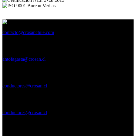
contacto@crosanchile.com
ANTOFAGASTA
Oficina Petronila 170 Bordemar.
Región de Antofagasta
antofagasta@crosan.cl
CHAÑARAL
Merino Jarpa 584, Local D
Región de Atacama
conductores@crosan.cl
CALDERA
Carvallo 559 local 22 - 2° piso
Región de Atacama
conductores@crosan.cl
COPIAPÓ
Ruta 5 norte, Nº 200, Local B3.
Región de Atacama