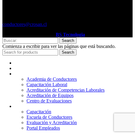
DIEGO DE ALMAGRO
O´higgins 707, 2° piso
Región de Atacama
conductores@crosan.cl
Sitio Web desarrollador por
BS Tecnologia
Search
Comienza a escribir para ver las páginas que está buscando.
Search
Inicio
Quienes Somos
Servicios
Academia de Conductores
Capacitación Laboral
Acreditación de Competencias Laborales
Acreditación de Equipos
Centro de Evaluaciones
Plataformas
Capacitación
Escuela de Conductores
Evaluación y Acreditación
Portal Empleados