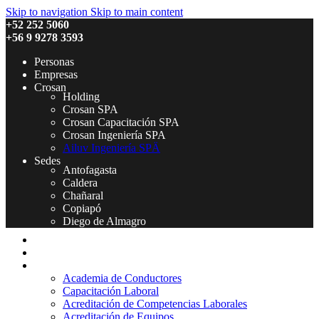
Skip to navigation
Skip to main content
+52 252 5060
+56 9 9278 3593
Personas
Empresas
Crosan
Holding
Crosan SPA
Crosan Capacitación SPA
Crosan Ingeniería SPA
Ailuv Ingeniería SPÄ
Sedes
Antofagasta
Caldera
Chañaral
Copiapó
Diego de Almagro
Inicio
Quienes Somos
Servicios
Academia de Conductores
Capacitación Laboral
Acreditación de Competencias Laborales
Acreditación de Equipos