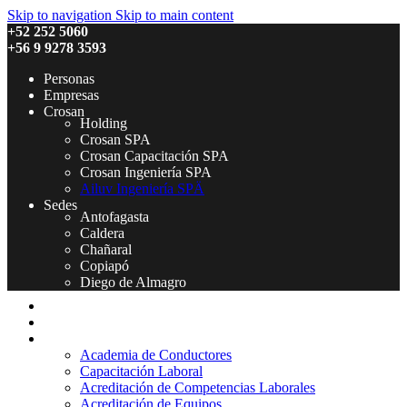
Skip to navigation
Skip to main content
+52 252 5060
+56 9 9278 3593
Personas
Empresas
Crosan
Holding
Crosan SPA
Crosan Capacitación SPA
Crosan Ingeniería SPA
Ailuv Ingeniería SPÄ
Sedes
Antofagasta
Caldera
Chañaral
Copiapó
Diego de Almagro
Inicio
Quienes Somos
Servicios
Academia de Conductores
Capacitación Laboral
Acreditación de Competencias Laborales
Acreditación de Equipos