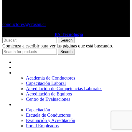
DIEGO DE ALMAGRO
O´higgins 707, 2° piso
Región de Atacama
conductores@crosan.cl
Sitio Web desarrollador por
BS Tecnologia
Search
Comienza a escribir para ver las páginas que está buscando.
Search
Inicio
Quienes Somos
Servicios
Academia de Conductores
Capacitación Laboral
Acreditación de Competencias Laborales
Acreditación de Equipos
Centro de Evaluaciones
Plataformas
Capacitación
Escuela de Conductores
Evaluación y Acreditación
Portal Empleados