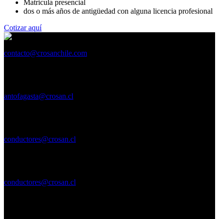
Matricula presencial
dos o más años de antigüedad con alguna licencia profesional
Cotizar aquí
contacto@crosanchile.com
ANTOFAGASTA
Oficina Petronila 170 Bordemar.
Región de Antofagasta
antofagasta@crosan.cl
CHAÑARAL
Merino Jarpa 584, Local D
Región de Atacama
conductores@crosan.cl
CALDERA
Carvallo 559 local 22 - 2° piso
Región de Atacama
conductores@crosan.cl
COPIAPÓ
Ruta 5 norte, Nº 200, Local B3.
Región de Atacama