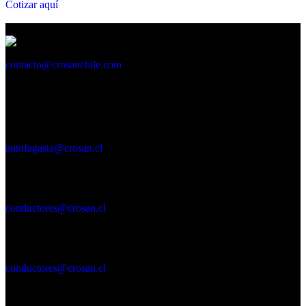
Cotizar aquí
contacto@crosanchile.com
ANTOFAGASTA
Oficina Petronila 170 Bordemar.
Región de Antofagasta
antofagasta@crosan.cl
CHAÑARAL
Merino Jarpa 584, Local D
Región de Atacama
conductores@crosan.cl
CALDERA
Carvallo 559 local 22 - 2° piso
Región de Atacama
conductores@crosan.cl