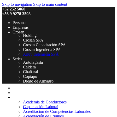
Skip to navigation
Skip to main content
+52 252 5060
+56 9 9278 3593
Personas
Empresas
Crosan
Holding
Crosan SPA
Crosan Capacitación SPA
Crosan Ingeniería SPA
Ailuv Ingeniería SPÄ
Sedes
Antofagasta
Caldera
Chañaral
Copiapó
Diego de Almagro
Inicio
Quienes Somos
Servicios
Academia de Conductores
Capacitación Laboral
Acreditación de Competencias Laborales
Acreditación de Equipos