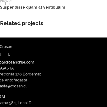
Newer
Suspendisse quam at vestibulum
Related projects
Furniture
A lacus bibendum pulvinar
o@crosanchile.com
AGASTA
Petronila 170 Bordemar.
de Antofagasta
asta@crosan.cl
RAL
Jarpa 584, Local D