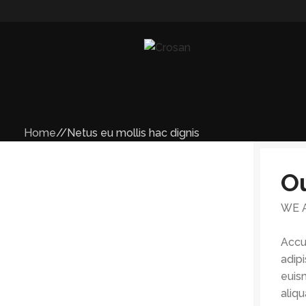
Home
Netus eu mollis hac dignis
O
WE 
Accu
adip
euis
aliqu