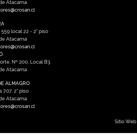
 de Atacama
ores@crosan.cl
RA
 559 local 22 - 2° piso
 de Atacama
ores@crosan.cl
Ó
orte, Nº 200, Local B3.
 de Atacama
DE ALMAGRO
s 707, 2° piso
 de Atacama
ores@crosan.cl
Sitio Web