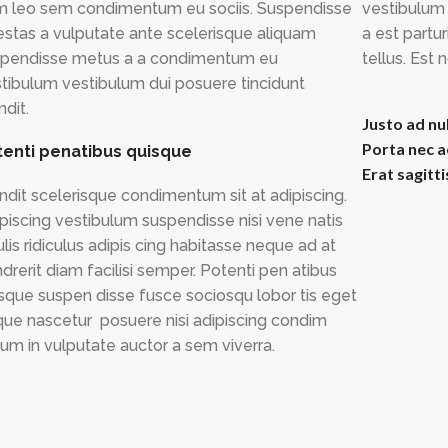
 leo sem condimentum eu sociis. Suspendisse
vestibulum 
stas a vulputate ante scelerisque aliquam
a est partu
pendisse metus a a condimentum eu
tellus. Est 
tibulum vestibulum dui posuere tincidunt
ndit.
Justo ad nu
Porta nec 
tenti penatibus quisque
Erat sagitt
ndit scelerisque condimentum sit at adipiscing.
piscing vestibulum suspendisse nisi vene natis
ulis ridiculus adipis cing habitasse neque ad at
drerit diam facilisi semper. Potenti pen atibus
sque suspen disse fusce sociosqu lobor tis eget
ue nascetur posuere nisi adipiscing condim
um in vulputate auctor a sem viverra.