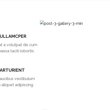
 ULLAMCPER
t a volutpat dis cum
massa taciti lobortis.
PARTURIENT
faucibus vestibulum
aliquet adipiscing.