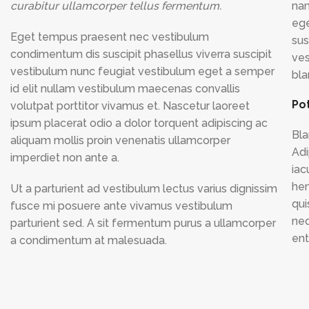
curabitur ullamcorper tellus fermentum.
nam
ege
Eget tempus praesent nec vestibulum
sus
condimentum dis suscipit phasellus viverra suscipit
ves
vestibulum nunc feugiat vestibulum eget a semper
bla
id elit nullam vestibulum maecenas convallis
Po
volutpat porttitor vivamus et. Nascetur laoreet
ipsum placerat odio a dolor torquent adipiscing ac
Bla
aliquam mollis proin venenatis ullamcorper
Adi
imperdiet non ante a.
iac
hen
Ut a parturient ad vestibulum lectus varius dignissim
qui
fusce mi posuere ante vivamus vestibulum
neq
parturient sed. A sit fermentum purus a ullamcorper
ent
a condimentum at malesuada.