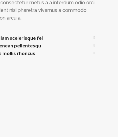
consectetur metus a a interdum odio orci
rient nisi pharetra vivamus a commodo
non arcu a.
llam scelerisque fel
aenean pellentesqu
is mollis rhoncus