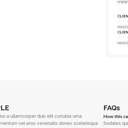
mini
CLIE
MINDS
CLIE
MINDS
PLE
FAQs
ius a ullamcorper duis elit conubia urna
How this c
mentum vel eros venenatis donec scelerisque
Sodales qui