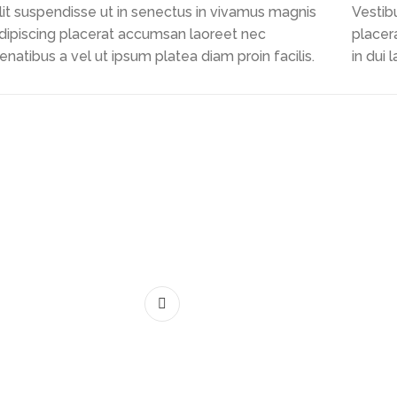
lit suspendisse ut in senectus in vivamus magnis
Vestib
dipiscing placerat accumsan laoreet nec
placer
enatibus a vel ut ipsum platea diam proin facilis.
in dui 