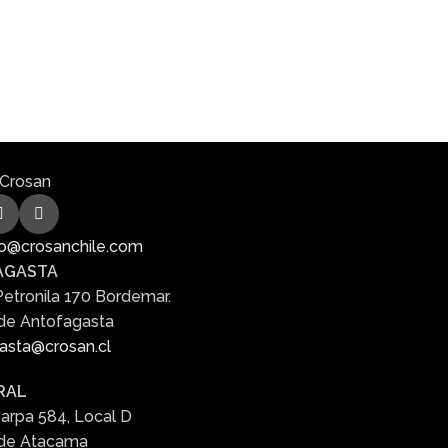
Decor
Et vestibulum quis a suspendisse
o@crosanchile.com
AGASTA
Petronila 170 Bordemar.
de Antofagasta
asta@crosan.cl
RAL
Jarpa 584, Local D
 de Atacama