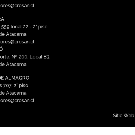
ores@crosan.cl
RA
 559 local 22 - 2° piso
 de Atacama
ores@crosan.cl
Ó
orte, Nº 200, Local B3.
 de Atacama
DE ALMAGRO
s 707, 2° piso
 de Atacama
ores@crosan.cl
Sitio Web